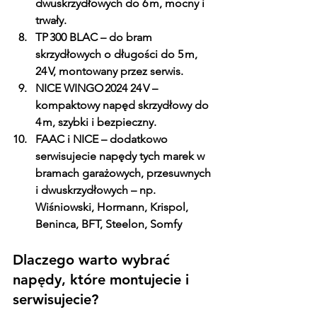
dwuskrzydłowych do 6 m, mocny i 
trwały. 
TP 300 BLAC
 – do bram 
skrzydłowych o długości do 5 m, 
24 V, montowany przez serwis. 
NICE WINGO 2024 24 V
 – 
kompaktowy napęd skrzydłowy do 
4 m, szybki i bezpieczny.
FAAC i NICE
 – dodatkowo 
serwisujecie napędy tych marek w 
bramach garażowych, przesuwnych 
i dwuskrzydłowych – np. 
Wiśniowski, Hormann, Krispol, 
Beninca, BFT, Steelon, Somfy
Dlaczego warto wybrać 
napędy, które montujecie i 
serwisujecie?