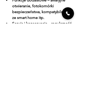
Funkcje dodatkowe
 – awaryjne 
otwieranie, fotokomórki 
bezpieczeństwa, kompatybilność 
ze smart home itp.
Serwis i konserwacja
 – regularność 
przeglądów, dostępność części i 
doświadczenie serwisantów 
decydują o długowieczności 
systemu.
KONTAKT
Inwestując w napęd 
CAME HG 1000
, 
STEELON PRM 1000
 lub 
NICE SPIDO 
SP6000
, korzystasz z uznanych, 
sprawdzonych rozwiązań z dobrą 
obsługą posprzedażową. 
Wybrane przez Was modele to 
gwarancja wygody otwierania, 