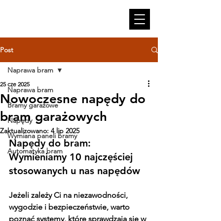
Post
Naprawa bram
25 cze 2025
Naprawa bram
Nowoczesne napędy do
Bramy garażowe
bram garażowych
Napędy
Zaktualizowano:
4 lip 2025
Wymiana paneli bramy
Napędy do bram: 
Automatyka bram
Wymieniamy 10 najczęściej 
stosowanych u nas napędów
Jeżeli zależy Ci na niezawodności, 
wygodzie i bezpieczeństwie, warto 
poznać systemy, które sprawdzają się w 