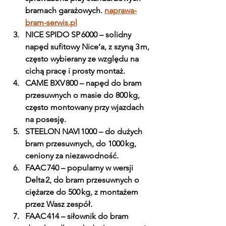
bramach garażowych. 
naprawa-
bram-serwis.pl
NICE SPIDO SP 6000
 – solidny 
napęd sufitowy Nice’a, z szyną 3 m, 
często wybierany ze względu na 
cichą pracę i prosty montaż. 
CAME BXV 800
 – napęd do bram 
przesuwnych o masie do 800 kg, 
często montowany przy wjazdach 
na posesję.
STEELON NAVI 1000
 – do dużych 
bram przesuwnych, do 1000 kg, 
ceniony za niezawodność. 
FAAC 740
 – popularny w wersji 
Delta 2, do bram przesuwnych o 
ciężarze do 500 kg, z montażem 
przez Wasz zespół. 
FAAC 414
 – siłownik do bram 