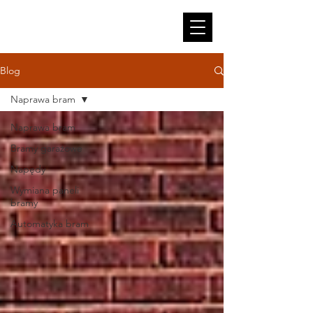
Blog
Naprawa bram
Naprawa bram
Bramy garażowe
Napędy
Wymiana paneli
bramy
Automatyka bram